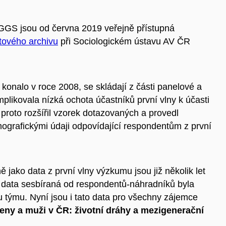
GGS jsou od června 2019 veřejně přístupná
tového archivu
při Sociologickém ústavu AV ČR
konalo v roce 2008, se skládají z části panelové a
plikovala nízká ochota účastníků první vlny k účasti
roto rozšířil vzorek dotazovaných a provedl
grafickými údaji odpovídající respondentům z první
 jako data z první vlny výzkumu jsou již několik let
 data sesbíraná od respondentů-náhradníků byla
ýmu. Nyní jsou i tato data pro všechny zájemce
eny a muži v ČR: životní dráhy a mezigenerační