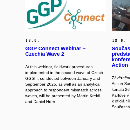
18.
6.
12.
6.
GGP Connect Webinar –
Součas
Czechia Wave 2
předst
konfer
Action
At this webinar, fieldwork procedures
implemented in the second wave of Czech
Závěrečn
GGSII., conducted between January and
Action Su
September 2025, as well as an analytical
konala 26
approach to respondent mismatch across
Karlově v 
waves, will be presented by Martin Kreidl
k oficiáln
and Daniel Horn.
Současná 