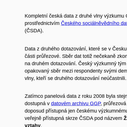
Kompletní česká data z druhé vlny výzkumu 
prostřednictvím
Českého sociálněvědního da
(ČSDA).
Data z druhého dotazování, které se v Česku 
části průřezové. Sběr dat totiž nečekaně zkom
na druhém dotazování. Český výzkumný tým p
opakovaný sběr mezi respondenty svými demo
vlny, kteří se druhého dotazování neúčastnili.
Zatímco panelová data z roku 2008 byla stejně
dostupná v
datovém archivu GGP
, průřezová
doposud přístupná jen českému výzkumnému t
veřejně přístupná skrze ČSDA pod názvem
Ž
vztahy
.