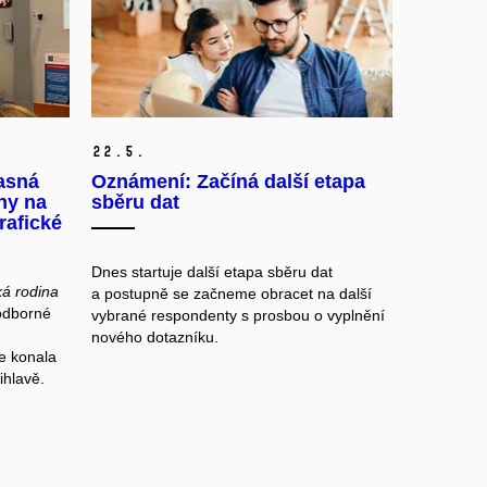
22.
5.
asná
Oznámení: Začíná další etapa
ny na
sběru dat
rafické
Dnes startuje další etapa sběru dat
á rodina
a postupně se začneme obracet na další
odborné
vybrané respondenty s prosbou o vyplnění
nového dotazníku.
se konala
ihlavě.