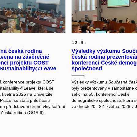
12.
6.
ná česká rodina
Výsledky výzkumu Souč
avena na závěrečné
česká rodina prezentová
enci projektu COST
konferenci České demog
 Sustainability@Leave
společnosti
á konference projektu COST
Výsledky výzkumu
Současná česk
stainability@Leave, která se
byly prezentovány v samostatné 
. května 2026 na Univerzitě
sekci na 55. konferenci České
Praze, se stala příležitostí
demografické společnosti, která 
ímu představení druhé vlny šetření
ve dnech 20.–22. května 2026 v J
česká rodina (GGS-II).