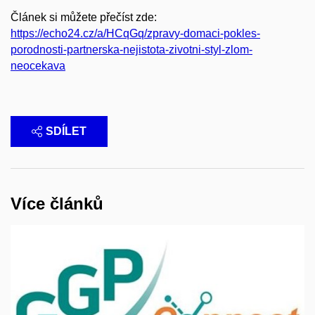
Článek si můžete přečíst zde:
https://echo24.cz/a/HCqGq/zpravy-domaci-pokles-
porodnosti-partnerska-nejistota-zivotni-styl-zlom-
neocekava
SDÍLET
Více článků