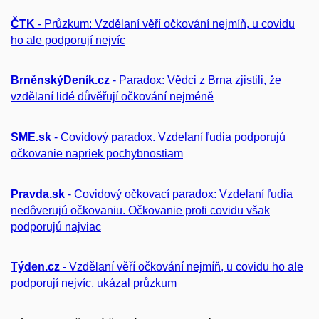
ČTK
- Průzkum: Vzdělaní věří očkování nejmíň, u covidu
ho ale podporují nejvíc
BrněnskýDeník.cz
- Paradox: Vědci z Brna zjistili, že
vzdělaní lidé důvěřují očkování nejméně
SME.sk
- Covidový paradox. Vzdelaní ľudia podporujú
očkovanie napriek pochybnostiam
Pravda.sk
- Covidový očkovací paradox: Vzdelaní ľudia
nedôverujú očkovaniu. Očkovanie proti covidu však
podporujú najviac
Týden.cz
- Vzdělaní věří očkování nejmíň, u covidu ho ale
podporují nejvíc, ukázal průzkum