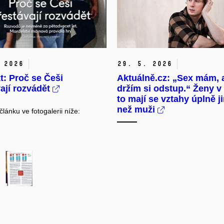
 2026
29. 5. 2026
: Proč se Češi
Aktuálně.cz: „Sex mám, 
ají rozvádět
držím si odstup.“ Ženy 
to mají se vztahy úplně j
než muži
lánku ve fotogalerii níže: