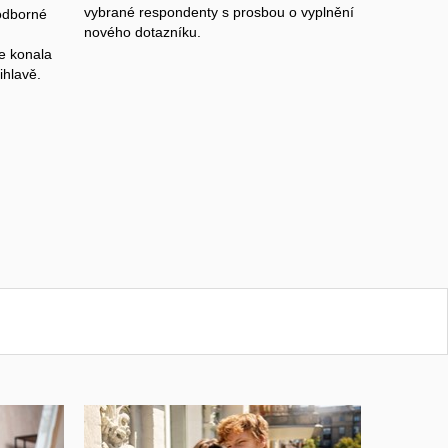
vybrané respondenty s prosbou o vyplnění
odborné
nového dotazníku.
se konala
ihlavě.