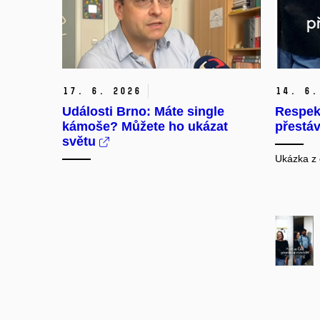
17. 6. 2026
14. 6.
Události Brno: Máte single
Respekt
kámoše? Můžete ho ukázat
přestáv
světu
Ukázka z č