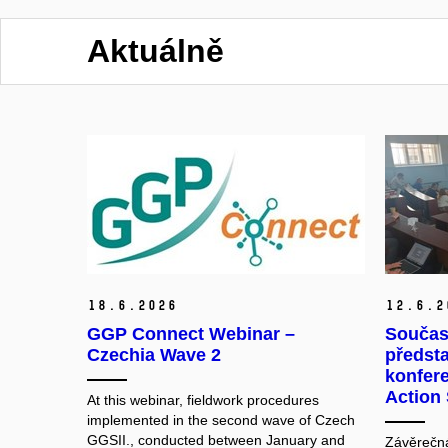
Aktuálně
18.
6.
2026
12.
6.
2
GGP Connect Webinar –
Součas
Czechia Wave 2
předst
konfer
Action
At this webinar, fieldwork procedures
implemented in the second wave of Czech
GGSII., conducted between January and
Závěrečn