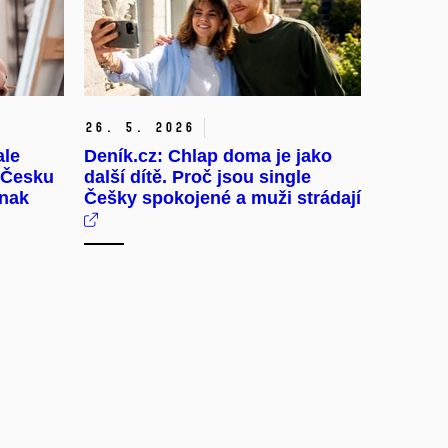
26. 5. 2026
ale
Deník.cz: Chlap doma je jako
v Česku
další dítě. Proč jsou single
inak
Češky spokojené a muži strádají