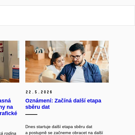
22.
5.
2026
asná
Oznámení: Začíná další etapa
ny na
sběru dat
rafické
Dnes startuje další etapa sběru dat
a postupně se začneme obracet na další
á rodina