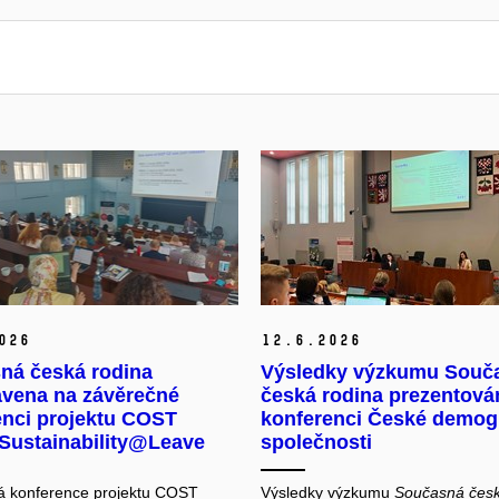
026
12.
6.
2026
ná česká rodina
Výsledky výzkumu Souč
avena na závěrečné
česká rodina prezentová
enci projektu COST
konferenci České demog
 Sustainability@Leave
společnosti
á konference projektu COST
Výsledky výzkumu
Současná česk